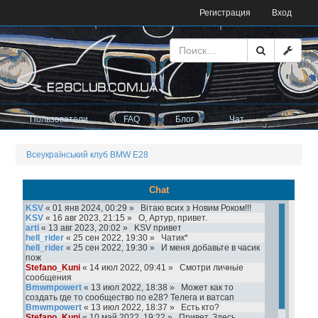
Регистрация
Вход
Пользователи
FAQ
Блог
Чат
Всеукраїнський клуб BMW E28
Chat
KSV
« 01 янв 2024, 00:29 »
Вітаю всих з Новим Роком!!!
KSV
« 16 авг 2023, 21:15 »
О, Артур, привет.
arti
« 13 авг 2023, 20:02 »
KSV привет
hell_rider
« 25 сен 2022, 19:30 »
Чатик*
hell_rider
« 25 сен 2022, 19:30 »
И меня добавьте в часик
пож
Stefano_Kuni
« 14 июл 2022, 09:41 »
Смотри личньіе
сообщения
Bmwmpowert
« 13 июл 2022, 18:38 »
Может как то
создать где то сообщество по е28? Телега и ватсап
Bmwmpowert
« 13 июл 2022, 18:37 »
Есть кто?
Stefano_Kuni
« 10 май 2022, 19:22 »
Привет. Здесь