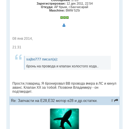
Зарегистрирован:
12 дек 2011, 22:54
Откуда:
АР Крым, г.Бахчисарай
Maschine:
BMW 525i
08 янв 2014,
21:31
sajbo777 писал(а):
бронь на провода и клапан холостого хода..
Прости,товарищ. Я бронировал ВВ провода вчера в ЛС и кинул
аванс. Клапан ХХ за тобой. Позвони Владимиру - он
подтвердит.
Re: Запчасти на Е28,Е32 мотор е28 и др.остатки.
#