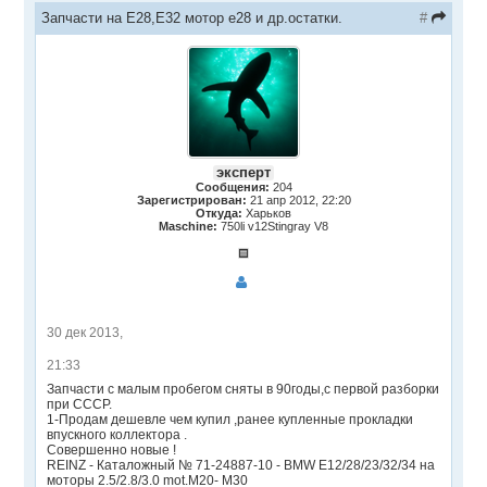
Запчасти на Е28,Е32 мотор е28 и др.остатки.
#
эксперт
Сообщения:
204
Зарегистрирован:
21 апр 2012, 22:20
Откуда:
Харьков
Maschine:
750li v12Stingray V8
30 дек 2013,
21:33
Запчасти с малым пробегом сняты в 90годы,с первой разборки
при СССР.
1-Продам дешевле чем купил ,ранее купленные прокладки
впускного коллектора .
Совершенно новые !
REINZ - Каталожный № 71-24887-10 - BMW E12/28/23/32/34 на
моторы 2.5/2.8/3.0 mot.M20- М30