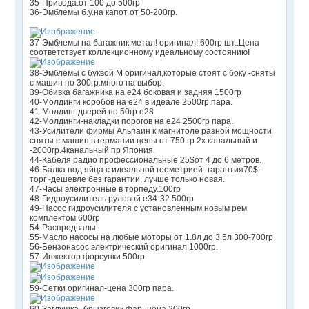
35-Привода.от 100 до 500гр
36-Эмблемы б.у.на капот от 50-200гр.
37-Эмблемы на багажник метал! оригинал! 600гр шт..Цена
соответствует коллекционному идеальному состоянию!
38-Эмблемы с буквой М оригинал,которые стоят с боку -сняты
с машин по 300гр.много на выбор.
39-Обивка багажника на е24 боковая и задняя 1500гр
40-Молдинги коробов на е24 в идеале 2500гр.пара.
41-Молдинг дверей по 50гр е28
42-Молдинги-накладки порогов на е24 2500гр пара.
43-Усилители фирмы Альпаин к магнитоле разной мощности
сняты с машин в германии цены от 750 гр 2х канальный и
-2000гр.4канальный пр Япония.
44-Кабеля радио профессиональные 25$от 4 до 6 метров.
46-Балка под яйца с идеальной геометрией -гарантия70$-
торг -дешевле без гарантии, лучше только новая.
47-Часы электронные в торпеду.100гр
48-Гидроусилитель рулевой е34-32 500гр
49-Насос гидроусилителя с установленным новым рем
комплектом 600гр
54-Распредвалы.
55-Масло насосы на любые моторы от 1.8л до 3.5л 300-700гр
56-Бензонасос электрический оригинал 1000гр.
57-Инжектор форсунки 500гр .
59-Сетки оригинал-цена 300гр пара.
60-Заглушка -брызговик фар -цена 200гр.